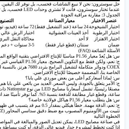
حل سوسترون: نحن لا نبيع الشاشات فحسب، بل نوفر لك اليقين.
عندما تختار سوسترون، فأنت لا تشتري وحدات LED فحسب، بل تشتري 14 عامًا من ضمان التصنيع.
الجدول 3: مقارنة مراقبة الجودة
عنصر الاختبار
معيار الصناعة
التصنيع
اختبار الشيخوخة
24 ساعة (عند التشغيل فقط)
72 ساعة (فيديو، توازن اللون الأبيض، صدمة حرارية)
اختبار الرطوبة
أخذ العينات العشوائية
اختبار الرش عالي ال
اختبار الاهتزاز
لا أحد
محاكاة النقل البر
ضمان
سنتان (قطع غيار فقط)
3-5 سنوات + دعم فني مدى الحياة
الأسئلة الشائعة (FAQ)
س: هل يُعدّ معيار P1.56 مناسبًا للإنتاج الافتراضي بتقنية الواقع الممتد (XR)؟
الخاصة بنا، المصممة خصيصًا للإنتاج الافتراضي.
س: لماذا أسعاركم أعلى من بعض موردي علي بابا؟
ساعة، وقطع غيار مطابقة للدفعة بنسبة 5%. كما نوفر تأمينًا ضد انقطاع الشاشة في حالات الطوارئ.
س: هل يتطلب معيار P1.56 هياكل فولاذية خاصة؟
ج: نعم، الدقة مهمة. خطأ هيكلي ب
تثبيت من الألومنيوم المصبوب مع ضبط دقيق سداسي المحاور (X/Y/Z)، مما يضمن استواء الفواصل بأقل من 0.1 مم.
الخطوة التالية
في صناعة مصابيح LED، يمكن تعديل الصور والمبالغة في المواصفات، لكن خطوط إنتاج المصانع لا تكذب.
إذا كنت تخطط لمشروع جدار فيديو عالي الدقة، أو كنت ببساطة متع