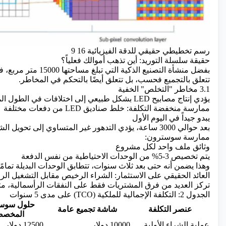
رسم تخطيطي حقيقي للدقة الفيزيائية 16 9
حقيقة سلسلة التوريد: أين تذهب أموالك فعلياً؟
بفضل منشأة التصنيع ال
تتعلق بالتجميع فحسب، بل تتعلق أيضًا بالتحكم في المخاطر.
3.1 مخاطر "التخلص" الخفية
يؤدي إنتاج مصابيح LED بشكل طبيعي إلى اختلافات في الطول الموجي (اللون) والسطوع (رموز BIN).
ممارسة منخفضة التكلفة: خلط صناديق LED من دفعات مختلفة
يبدو جيداً في اليوم الأول
بعد حوالي 3000 ساعة، يؤدي التدهور غير المتساوي إلى تحويل الشاشة إلى "لوحة مرقعة".
ممارسة سوسترون:
وثائق ملف واحد لكل مشروع
يتم تخصيص 3-5% من الوحدات الاحتياطية من نفس الدفعة
وهذا يضمن أنه حتى بعد ثلاث سنوات، تتطابق الوحدات البديلة تمام
العائد الحقيقي على الاستثمار: الشراء الرخيص مقابل التشغيل ال
تركز العديد من فرق المشتريات فقط على النفقات الرأسمالية، متج
الجدول 2: التكلفة الإجمالية للملكية (TCO) على مدى 5 سنوات
حلول سوس
عنصر التكلفة
شاشة تجميع عامة
المخصص
عملية الشراء الأولية
10000 دولار
12500 دولار