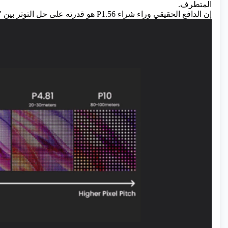
المتطرف.
إن الدافع الحقيقي وراء شراء P1.56 هو قدرته على حل التوتر بين "قلق الحل" وقيود الميزانية.