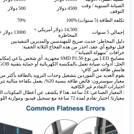
الصيانة السنوية / وقت
4500 دولار
500 دولار
التوقف
تكلفة الطاقة (5 سنوات)
100%
70%
14,500 دولار أمريكي +
إجمالي 5 سنوات
13000 دولار + سمعة
المخاطرة
دليل المخاطر: حديث صريح للمهندسين والمديرين التنفيذيين
قبل توقيع أي عقد، احذر من هذه الفخاخ الثلاثة الخفية:
خرافات "سهولة الصيانة":
مصابيح LED من نوع SMD P1.56 مجهرية. أي شخص يدّعي إمكانية "استبدالها يدويًا في الموقع" فهو يكذب.
الحل: أدوات صيانة تعمل بالمكنسة الكهربائية أو حماية بتقنية GOB (اللصق على اللوحة) لمقاومة الصدمات والرطوبة والغبار.
هامش طاقة غير كافٍ:
يقوم العديد من الموردين بتشغيل وحدات التزويد بالطاقة بأكثر من 90% من الحمل. على المدى الطويل، يُعدّ هذا وصفةً للفشل
معيار سوسترون: فائض طاقة بنسبة 20%، يعمل بكفاءة مثالية تتراوح بين 70 و80%.
اختبارات التقادم غير الكافية
: المعيار الصناعي: 24 ساعة. هذا لا يكشف عن أعطال المكونات المبكرة.
معيارنا: اختبار تقادم لمدة 72 ساعة مع تسجيل فيديو، وموازنة اللون الأبيض، ودورات حرارية.