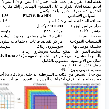
نقطة اتخاذ القرار: هل يجب عليك اختيار 1.25 بنس أم 1.56 بنس؟
لدعم عملية اتخاذ القرارات على المستوى الهندسي، إليك مقارنة عملي
الجدول 1: مصفوفة اختيار تباعد البكسل
P1.25 (Ultra-HD)
المقياس الأساسي
1.56 بيزو فلبيني (الميزان الذهبي)
مسافة المشاهدة المثلى
> 1.2 متر
> 1.6 متر
قرار مجلس الوزراء
480 × 270 بكسل
384 × 216 بكسل
مؤشر التكلفة
مرتفع ($$$)
متوسط ​
صعوبة الصيانة
عالي جدًا (على مستوى المجهر)
أدوات ا
التطبيقات النموذجية
مراكز القيادة، قاعات الاجتماعات
استودي
سلسلة موصى بها
سوسترون ريتا 2
سوسترون ريتا
تسليط الضوء على المنتج: سلسلة سوسترون ريتا 2
بالنسبة للمشاريع التي تُعتبر فيها الجماليات مهمة، يُعدّ Reta 2 الحامل المثالي لكاميرا P1.56. ويتميز بما يلي:
هيكل من الألومنيوم المصبوب بالكامل
سمك فائق النحافة 30 مم
تصميم حقيقي بدون أسلاك
من خلال
مما يجعله مثاليًا لغرف اجتماعات المديرين التنفيذيين وبيئات البيع 