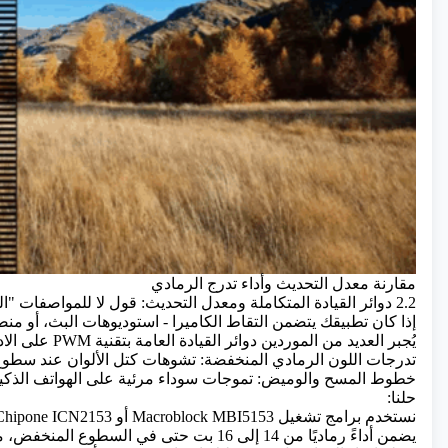
مقارنة معدل التحديث وأداء تدرج الرمادي
2.2 دوائر القيادة المتكاملة ومعدل التحديث: قول لا للمواصفات "المبالغ فيها"
إذا كان تطبيقك يتضمن التقاط الكاميرا - استوديوهات البث، أو منصات
يُجبر العديد من الموردين دوائر القيادة العامة بتقنية PWM على الادعاء بمعدلات تحديث تبلغ 3840 هرتز، مما ينتج عنه ما يلي:
تدرجات اللون الرمادي المنخفضة: تشوهات كتل الألوان عند سطوع أ
خطوط المسح والوميض: تموجات سوداء مرئية على الهواتف الذكية أ
حلنا:
يضمن أداءً رماديًا من 14 إلى 16 بت حتى في السطوع المنخفض، مما يؤدي إلى القضاء التام على التموج والوميض.