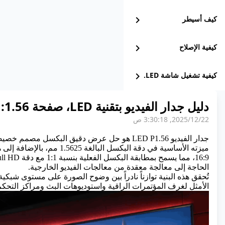
كيف أسيطر
chevron_right
كيفية الإصلاح
chevron_right
كيفية تشغيل شاشة LED.
chevron_right
دليل جدار الفيديو بتقنية LED، صفحة 1.56: التكلفة وأفضل حالات الاستخدام
22‏/12‏/2025, 3:30:18 ص
الحاجة إلى معالجة معقدة من معالجات الفيديو الخارجية.
الأمثل لغرف المؤتمرات الراقية واستوديوهات البث ومراكز التحكم 