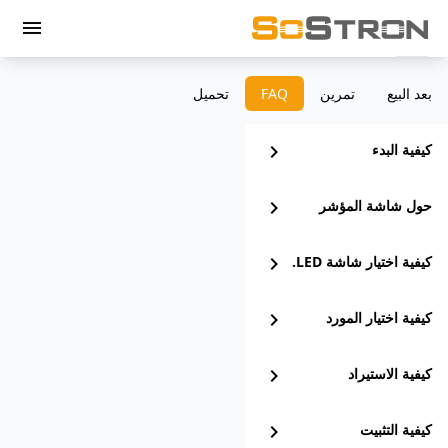
menu
بعد البيع
تمرين
‫FAQ
تحميل
كيفية البدء
chevron_right
حول شاشة المؤشر
chevron_right
كيفية اختيار شاشة LED.
chevron_right
كيفية اختيار المورد
chevron_right
كيفية الاستيراد
chevron_right
كيفية التثبيت
chevron_right