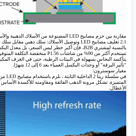
مقارنة بين حزم مصابيح LED المصنوعة من الأسلاك الذهبية والأسلاك النحاسية
2.1 تغليف مصابيح LED وتوصيل الأسلاك: سلك ذهبي مقابل سلك نحاسي
بالنسبة لمشتري B2B، فإن أكبر خطر ليس السعر، بل معدل البكسل الميت.
يتأكسد النحاس بسهولة في البيئات الرطبة، حتى في الغرف المكيفة ا
"تأثير اليرقة" أو وحدات البكسل العمياء بعد 6 إلى 12 شهرًا.
معيار سوسترون:
في
سلسلة ريتا 2 الداخلية الثابتة
، نلز
المتميزة. تشكل مرونة الذهب الفائقة ومقاومته للأكسدة الأسا
الأعطال.