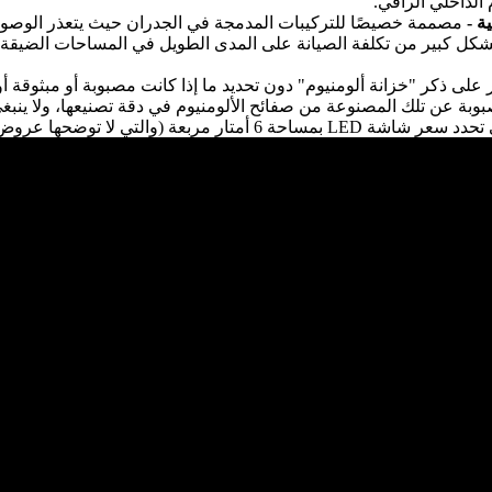
الداخلي الراقي.
ة -
مصممة خصيصًا للتركيبات المدمجة في الجدران حيث يتعذر الوصول إل
على ذكر "خزانة ألومنيوم" دون تحديد ما إذا كانت مصبوبة أو مبثوقة أو 
بوبة عن تلك المصنوعة من صفائح الألومنيوم في دقة تصنيعها، ولا ينبغي
ربعة (والتي لا توضحها عروض الأسعار أبدًا)