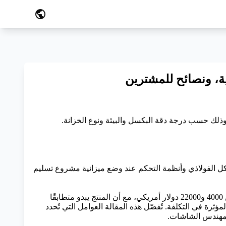
public
ذلك حسب درجة دقة البكسل والبيئة ونوع الخزانة.
ن والتركيب المحلي والهيكل الفولاذي وأنظمة التحكم عند وضع ميزانية مشروع تسليم
إذا تلقيتَ عرضين أو ثلاثة عروض أسعار لشاشة LED بمساحة 6 أمتار مربعة، ووجدتَ أنها تتراوح بين 4000 و22000 دولار أمريكي، مع أن المنتج يبدو متطابقًا
ثرة في التكلفة. تُفصّل هذه المقالة العوامل التي تُحدد
ه مهندس الشاشات.