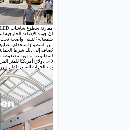
مقارنة سطوع شاشات LED الداخلية والخارجية
إنّ جودة الإضاءة الخارجية 
من السطوع استخدام مصابيح LED عالية الجودة، ونظام تبريد أكثر كفاءة، ومصدر طاقة مصمم للعمل تحت أحمال عالية لفترات 
140 دولارًا أمريكيًا للمتر المربع من إجمالي تكلفة المواد مقارنةً بخزانة حديدية داخلية قياسية.
نوع الخزانة المميز: إطار من