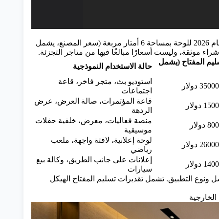
لنبدأ بالأرقام المهمة. يوضح الجدول أدناه العلاقة بين دقة البكسل ونطاقات أسعار السوق الواقعية لعام 2026 للوحة بمساحة 6 أمتار مربعة (سعر المصنع، يشمل
ء موثقة، وليست أسعارًا مبالغًا فيها من متاجر التجزئة.
سليم المفتاح (يشمل
حالة الاستخدام النموذجية
استوديو بث، متجر فاخر، قاعة
اجتماعات
قاعة المؤتمرات، صالة العرض، عرض
الردهة
منصة فعاليات، معرض، خلفية حفلات
موسيقية
لوحة إعلانية، لافتة واجهة، ملعب
رياضي
إعلانات على جانب الطريق، وكالة بيع
سيارات
 (6 أمتار مربعة) حسب تباعد البكسل ونوع التطبيق. تشمل تقديرات تسليم المفتاح الهيكل