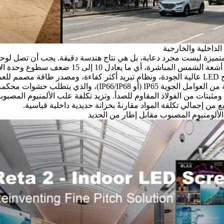
المتميزة ليست مجرد دعاية، بل هي نتاج هندسة دقيقة. يجب أن تصل
لوحة P4 الخ
شمعة/م² لتبقى واضحة تحت أشعة الشمس المب
طويلة.
يُضاف إلى ذلك شرط الحماية من العوامل الجوية IP65 (أو 8
 الألومنيوم المصبوب مقابل إطار من الحديد