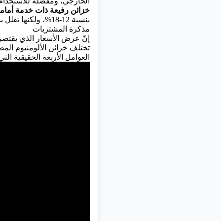
الخارجي، ومفضلة للاستخدام 
خزائن رفيعة ذات خدمة أمامي
بنسبة 12-18%، ولكنها تقلل بشكل كبير من تكلفة الصيانة على المدى الطويل في المساحات الضيقة.
مذكرة المشتريات
إنّ عرض الأسعار الذي يقتصر 
تختلف خزائن الألومنيوم المص
العوامل الأربعة الحقيقية التي تحدد سعر شاشة LED بمساحة 6 أمتار م