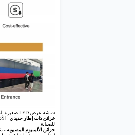
شاشة عرض LED صغيرة الحجم - Reta2
خزائن ذات إطار حديدي
- الأ
للصيانة.
خزائن الألمنيوم المصبوبة