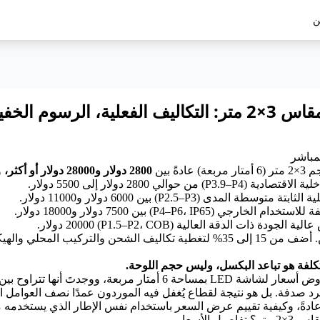
ن
لمباشر
 مربعة) عادةً بين
2800 دولار و28000 دولار أو أكثر،
و
 حوالي 2800 دولار إلى 5500 دولار.
لمدى (P2.5–P3) بين 6000 دولار و11000 دولار.
P4–P6، IP6) بين 7500 دولار و18000 دولار.
ات الدقة العالية (P1.5–P2، COB) 20000 دولار.
هذه أسعار المصنع في الصين. أضف من 15 إلى 35% لتغطية تكاليف الشح
لتكلفة هو تباعد البكسل، وليس حجم اللوحة.
رد صدفة. بل هو نتيجة لقطاع يُغفل فيه الموردون عمدًا نصف العوامل المؤ
 عادةً، وكيفية تقييم عرض السعر باستخدام نفس الإطار الذي يستخدم