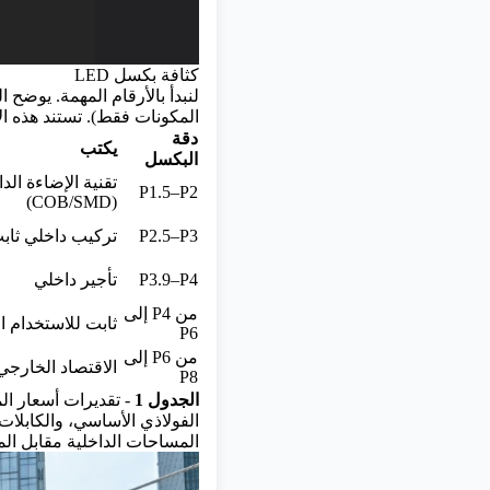
كثافة بكسل LED
المكونات فقط). تستند هذه ال
دقة
يكتب
البكسل
تقنية الإضاءة الد
P1.5–P2
(COB/SMD)
P2.5–P3
تركيب داخلي ثاب
P3.9–P4
تأجير داخلي
من P4 إلى
ثابت للاستخدام الخا
P6
من P6 إلى
الاقتصاد الخارجي
P8
الجدول 1
الفولاذي الأساسي، والكابلا
المساحات الداخلية مقابل المساحات الخارج