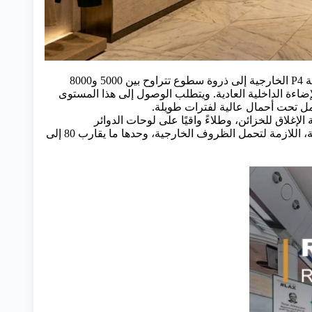
ارجية
إلى ذروة سطوع تتراوح بين 5000 و8000
اشرة، أي ما يعادل 10 إلى 15 ضعف سطوع وحدة الإضاءة الداخلية العادية. ويتطلب الوصول إلى هذا المستوى
IP66/IP6)، والذي يتطلب حشوات محكمة الإغلاق للخزائن، وطلاءً واقيًا على لوحات الدوائر
المطبوعة، وتهوية مضغوطة، ومثبتات من الفولاذ المقاوم للصدأ. وتزيد تكلفة علب الألمنيوم المصبوبة، اللازمة لتحمل الظروف الخارجية، وحدها ما يقارب 80 إلى