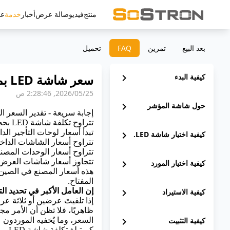
منتج
فيديو
صالة عرض
أخبار
خدمة
ع
بعد البيع
تمرين
‫FAQ
تحميل
سعر شاشة LED بمقاس 3×2 متر: التكاليف الفعلية، الرسوم الخفية، ونصائح للمشترين
كيفية البدء
chevron_right
25‏/05‏/2026, 2:28:46 ص
حول شاشة المؤشر
chevron_right
إجابة سريعة - تقدير السعر ا
تتراوح تكلفة شاشة LED
بحجم 3×2 متر (6 أمتار
تبدأ أسعار لوحات التأجير الداخلية الاقتصادية (P3.9–P4) من
كيفية اختيار شاشة LED.
chevron_right
تتراوح أسعار الشاشات الداخلية الثابتة متوسطة ا
تتراوح أسعار الوحدات المصنفة للاستخدام الخارجي (5
تتجاوز أسعار شاشات العرض عالية الجودة ذ
كيفية اختيار المورد
chevron_right
المفتاح.
إن العامل الأكبر في تحديد ا
كيفية الاستيراد
chevron_right
ظاهريًا، فلا تظن أن الأمر مج
كيفية التثبيت
chevron_right
السعر، وما يُخفيه الموردون
كم تبلغ تكلفة شاشة LED بمقاس 3×2 متر؟ تفاصيل الأسعار