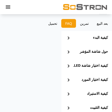
menu
بعد البيع
تمرين
‫FAQ
تحميل
كيفية البدء
chevron_right
حول شاشة المؤشر
chevron_right
كيفية اختيار شاشة LED.
chevron_right
كيفية اختيار المورد
chevron_right
كيفية الاستيراد
chevron_right
كيفية التثبيت
chevron_right