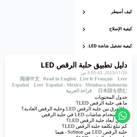
كيف أسيطر
chevron_right
كيفية الإصلاح
chevron_right
كيفية تشغيل شاشة LED.
chevron_right
دليل تطبيق حلبة الرقص LED
20‏/11‏/2023, 6:05:43 ص
阅读中文
Read in English
Lire le Français
Leer
Español
Leer Español - México
Membaca Indonesia
日本語を読む
قراءة العربية
جدول المحتويات
ما هي حلبة الرقص LED؟
ما الفرق بين حلبة الرقص LED وحلبة الرقص العادية؟
دور استخدام شاشات LED في حلبة الرقص
ما هي أبعاد حلبة الرقص LED؟
كم تبلغ تكلفة حلبة الرقص LED؟
حلبة الرقص LED من SoStron - هيما