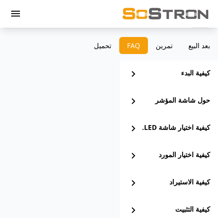
menu
بعد البيع
تمرين
‫FAQ
تحميل
كيفية البدء
chevron_right
حول شاشة المؤشر
chevron_right
كيفية اختيار شاشة LED.
chevron_right
كيفية اختيار المورد
chevron_right
كيفية الاستيراد
chevron_right
كيفية التثبيت
chevron_right