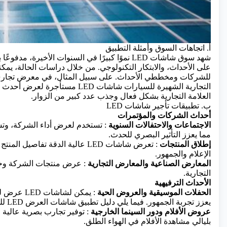
أ. اتجاهات السوق وأمثلة التطبيق
شهد سوق شاشات LED نموًا كبيرًا في السنوات الأخير
للشركات ومخططي الأحداث. على سبيل المثال، في معرض تجاري 
التجارية الشهيرة للسيارات شاشات 
العلامة التجارية بشكل فعال وجذب عدد كبير من الزوار.
ب. تطبيقات تأجير شاشات LED
أحداث الشركات والمؤتمرات
الاجتماعات والاحتفالات السنوية
: تستخدم لعرض أداء الشركة، وتشغي
مما يعزز التأثير البصري للحدث.
إطلاق المنتجات
: تعرض شاشات LED عالية الدقة تف
الإعلام والجمهور.
المعارض الصناعية والمعارض التجارية
: عرض منتجات الشركة وخدم
التجارية.
الأحداث الترفيهية
الحفلات الموسيقية والعروض الحية
: يمكن لش
يعزز تجربة الجمهور.
فيما يلي دليل تطبيق شاشات العرض LED للحفلات الموسيقية.
عروض الأفلام ودور السينما الخارجية
: توفير تجارب بصرية عالية 
بليالي مشاهدة الأفلام في الهواء الطلق.