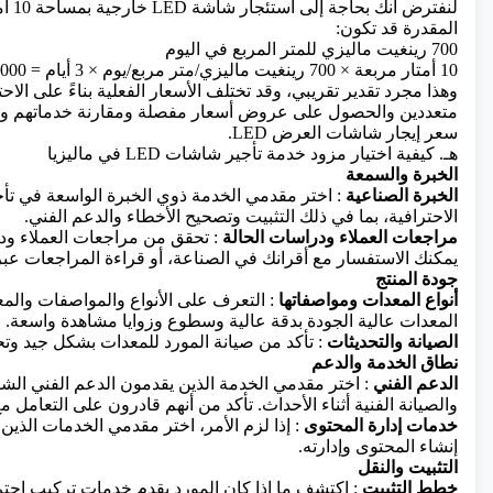
لنفت
المقدرة قد تكون:
700 رينغيت ماليزي للمتر المربع في اليوم
10 أمتار مربعة × 700 رينغيت ماليزي/متر مربع/يوم × 3 أيام = 21,000 رينغيت ماليزي
وهذا مجرد تقدير تقريبي، وقد تختلف الأسعار الفعلية بناءً على ا
متعددين والحصول على عروض أسعار مفصلة ومقارنة خدماتهم وأس
سعر إيجار شاشات العرض LED.
هـ. كيفية اختيار مزود خدمة تأجير شاشات LED في ماليزيا
الخبرة والسمعة
الخبرة الصناعية
الاحترافية، بما في ذلك التثبيت وتصحيح الأخطاء والدعم الفني.
مراجعات العملاء ودراسات الحالة
: تحقق من مراجعات العملاء ودر
يمكنك الاستفسار مع أقرانك في الصناعة، أو قراءة المراجعات عبر
جودة المنتج
أنواع المعدات ومواصفاتها
المعدات عالية الجودة بدقة عالية وسطوع وزوايا مشاهدة واسعة.
الصيانة والتحديثات
: تأكد من صيانة المورد للمعدات بشكل جيد وتح
نطاق الخدمة والدعم
الدعم الفني
: اختر مقدمي الخدمة الذين يقدمون الدعم الفني الشا
والصيانة الفنية أثناء الأحداث. تأكد من أنهم قادرون على التعامل 
خدمات إدارة المحتوى
: إذا لزم الأمر، اختر مقدمي الخدمات الذ
إنشاء المحتوى وإدارته.
التثبيت والنقل
خطط التثبيت
: اكتشف ما إذا كان المورد يقدم خدمات تركيب احتر