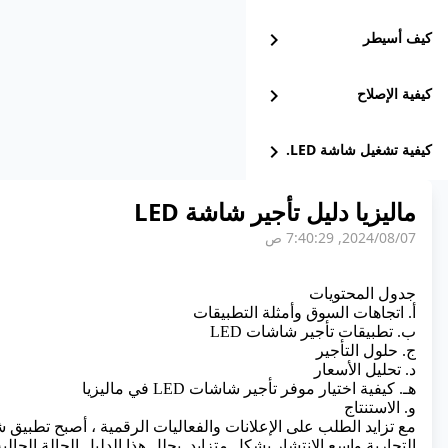
كيف أسيطر
chevron_right
كيفية الإصلاح
chevron_right
كيفية تشغيل شاشة LED.
chevron_right
ماليزيا دليل تأجير شاشة LED
07‏/08‏/2024, 7:40:29 ص
جدول المحتويات
أ. اتجاهات السوق وأمثلة التطبيقات
ب. تطبيقات تأجير شاشات LED
ج. حلول التأجير
د. تحليل الأسعار
هـ. كيفية اختيار موفر تأجير شاشات LED في ماليزيا
و. الاستنتاج
مع تزايد الطلب على
الإعلانات والفعاليات الرقمية