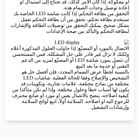
أو مفكوكة. إذا كان الأمر كذلك، قد تحتاج إلى استبدال أو
إعادة توصيل وحدات الصمام هذه.
التحقق من بطاقة التحكم: إذا كانت شاشة LED الخاصة بك
تستخدم بطاقة تحكم، تحقق من أن بطاقة التحكم تعمل
بشكل صحيح. يمكنك التحقق من توصيلات الطاقة والإشارات
لبطاقة التحكم والتأكد من صحة الإعدادات
الاتصال بالمورد أو المصنّع: إذا حاولت الحلول المذكورة أعلاه
ولكنك لا تزال غير قادر على حل المشكلة، فمن المستحسن
أن تتصل بمورد شاشة LED أو المصنّع لمزيد من الدعم
التقني أو خدمة ما بعد البيع.
بالنسبة لخطأ عرض الصمام المحدد، فإن أفضل حل هو
التشخيص والإصلاح وفقا للحالة الفعلية. شاشات LED
مختلفة من نماذج مختلفة، علامات تجارية، وتكوينات قد
يكون لها أسباب خطأ وحلول مختلفة. وإذا لم تكن متأكدا من
كيفية اصلاحه، ينصح بالاتصال بفني او مورد او صانع محترف
للرجوع اليه او اصلاحه. السلامة أولاً، اتبع لوائح السلامة
وإرشادات التشغيل.