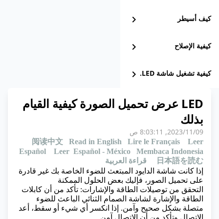
كيف أسيطر
chevron_right
كيفية الإصلاح
chevron_right
كيفية تشغيل شاشة LED.
chevron_right
LED عرض تحميل الصورة كيفية القيام
بذلك
09‏/11‏/2023, 8:03:11 ص
阅读中文
Read in English
Lire le Français
Leer
Español
Leer Español - México
Membaca Indonesia
日本語を読む
قراءة العربية
إذا كانت شاشة الدايود المبتعث للضوء الخاصة بك غير قادرة
على تحميل الصور، فإليك بعض الحلول الممكنة
التحقق من توصيلات الطاقة والإشارات: تأكد من أن كابلات
الطاقة والإشارة لشاشة الصمام الثنائي الباعث للضوء
متصلة بشكل صحيح وآمن. إذا انكسر أي شيء أو سقط، أعد
الاتصال وتأكد من أن الاتصال آمن.