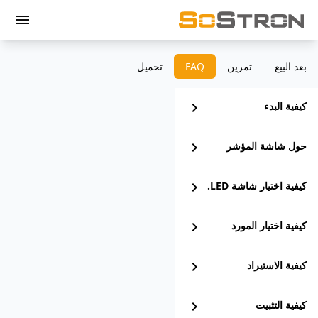
menu
بعد البيع
تمرين
‫FAQ
تحميل
كيفية البدء
chevron_right
حول شاشة المؤشر
chevron_right
كيفية اختيار شاشة LED.
chevron_right
كيفية اختيار المورد
chevron_right
كيفية الاستيراد
chevron_right
كيفية التثبيت
chevron_right