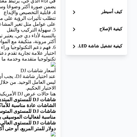
في أداء الدي جي، يرتبط مع
يضمن صورة أكثر وضوحًا وس
كيف أسيطر
chevron_right
4. قابلية التخصيص والإبداع
تتطلب تأثيرات الرؤية على مس
على عوامل مثل تغير المشاعر
كيفية الإصلاح
chevron_right
5. سهولة التركيب والنقل
بالنسبة لأداء دي جي، يعتبر
أكثر مرونة، متكيفة مع الموا
كيفية تشغيل شاشة LED.
chevron_right
6. فهم دعم التكنولوجيا وراء العلامة التجارية
تكنولوجيا متقدمة وخدمة ما بعد
أسعار شاشات DJ
عند اختيا
ليس العامل الوحيد. من خلال م
الاختيار الحكيم.
هنا حالات عرض DJ الأمريكية والبلجيكية.
الشاشات عادة مناسبة للأماكن الصغيرة
مناسبة لفعاليات الموسيقى بحجم مت
دولار للمتر المربع، أو حتى أ