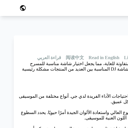
public
Li
Read in English
阅读中文
قراءة العربي
ناعة شاشات العرض LED، ندرك أن جودة شاشات LED في السوق متفاوتة للغاية، مما يجعل اختيار شاشة مناسبة للمسرح
الخاص بـ DJ أمرًا هامًا للغاية. في الوقت الحالي، ومع انتشار ثقافة DJ وارتفاع شعبيتها، أصبح اختيار شاشة DJ المناسبة بين العديد من المنتجات مشكلة رئيسية
حتياجات الأداء الفريدة لدي جي. أنواع مختلفة من الموسيقى
لعالي واستعادة الألوان الجيدة أمرًا حيويًا. يحدد السطوع