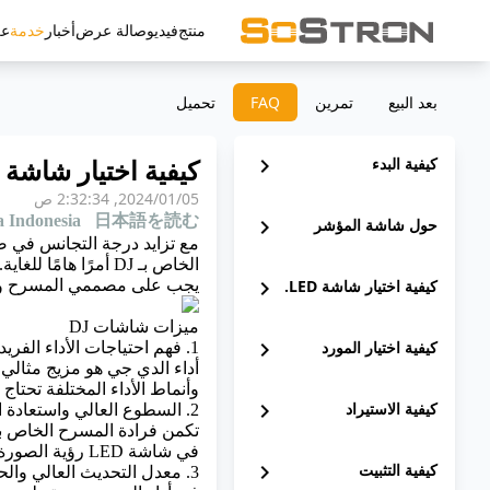
منتج
فيديو
صالة عرض
أخبار
خدمة
ع
بعد البيع
تمرين
‫FAQ
تحميل
كيفية اختيار شاشة DJ المناسبة
كيفية البدء
chevron_right
05‏/01‏/2024, 2:32:34 ص
 Indonesia
日本語を読む
حول شاشة المؤشر
chevron_right
كيفية اختيار شاشة LED.
chevron_right
يجب على مصممي المسرح وال
ميزات شاشات DJ
كيفية اختيار المورد
chevron_right
1. فهم احتياجات الأداء الفريدة لدي جي
أداء الدي جي هو مزيج مثالي 
وأنماط الأداء المختلفة تحتاج إلى 
كيفية الاستيراد
chevron_right
2. السطوع العالي واستعادة الألوان الجيدة
تكمن فرادة المسرح الخاص بدي 
في شاشة LED رؤية الصورة في ظروف إضاءة مختلفة، بينما تستعادة الألوان يمكنها عرض تدرجات اللون الغنية للموسيقى.
كيفية التثبيت
chevron_right
3. معدل التحديث العالي والحساسية