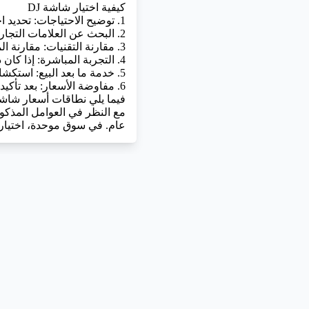
كيفية اختيار شاشة DJ
1. توضيح الاحتياجات: تحديد احتياجات الأداء الخاصة بالدي جي، بما في ذلك حجم المسرح، وتأثير الصورة، والسطوع المطلوب، إلخ.
2. البحث عن العلامات التجارية: البحث في السوق عن مختلف علامات تجارية لشاشات DJ لفهم القدرات التقنية وسمعتها بين المستخدمين.
3. مقارنة التقنيات: مقارنة المعلمات التقنية لشاشات DJ من مختلف العلامات التجارية والطرز للعثور على المنتج الأكثر تناسبًا لاحتياجاتك.
4. التجربة المباشرة: إذا كان ذلك ممكنًا، جرب المنتج بنفسك لتجربة أدائه بشكل أكثر مباشر.
5. خدمة ما بعد البيع: استكشاف سياسات خدمة ما بعد البيع للعلامة التجارية لضمان الحصول على الصيانة والدعم في الوقت المناسب أثناء الاستخدام.
6. مفاوضة الأسعار: بعد تأكيد أداء المنتج والخدمات، قم بمراعاة السعر وقم بمفاوضة معقولة.
فيما يلي نطاقات أسعار شاشات العرض 
عام. في سوق موحدة، اختيار شاشة DJ تلبي احتياجاتك هو الخطوة الرئيسية لكسر الملل واستق