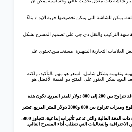
تيار شاشة ذات معدل تحديث عالي وحساسية يمكن أن
فة. يمكن للشاشة التي يمكن تخصيصها حرية الإبداع بناءً
لشاشة سهة التركيب والنقل دي جي على تصميم المسرح بشكل
ارية تقدم دعمًا تكنولوجيًا قويًا مهم أيضًا. في السوق، غالبًا ما تكون شاشات DJ من بعض العلامات التجارية الشهيرة مستخدمين.تحتوي على
ا على فهمه وتقييمه بشكل شامل. السعر هو مهم بالتأكيد، ولكنه
 البيع، يمكن العثور على المنتج ذو القيمة الأفضل هو
شاشات DJ للمستوى المبتدئ: أسعار شاشات DJ للمستوى المبتدئ بأحجام أصغر وميزات أساسية قد تتراوح بين 200 إلى 800 دولار للمتر المربع. تكون هذه
شاشات DJ للمستوى المتوسط: قد تكون أسعار شاشات DJ للمستوى المتوسط مع دقة أعلى وسطوع وميزات تتراوح بين 800 و2000 دولار للمتر المربع. تعتبر
شاشات DJ للمستوى العالي: قد تكون أسعار شاشات DJ للمستوى العالي، خاصة الشاشات الكبيرة ذات الدقة العالية والتي تدعم تأثيرات إبداعية، تتجاوز 5000
 الاحترافية والفعاليات التي تتطلب أداء المسرح العالي.