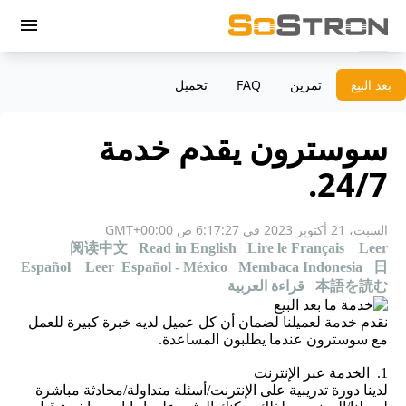
menu
بعد البيع
تمرين
‫FAQ
تحميل
سوسترون يقدم خدمة
24/7.
السبت، 21 أكتوبر 2023 في 6:17:27 ص GMT+00:00
阅读中文
Read in English
Lire le Français
Leer
Español
Leer Español - México
Membaca Indonesia
日
本語を読む
قراءة العربية
نقدم خدمة لعميلنا لضمان أن كل عميل لديه خبرة كبيرة للعمل
مع سوسترون عندما يطلبون المساعدة.
1. الخدمة عبر الإنترنت
لدينا دورة تدريبية على الإنترنت/أسئلة متداولة/محادثة مباشرة