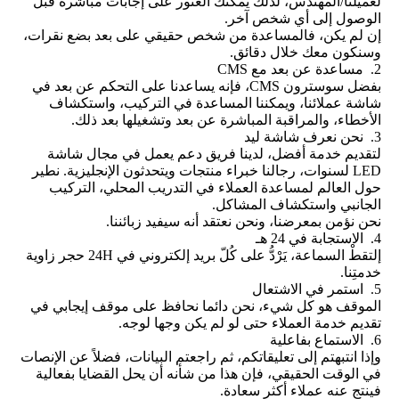
لعميلنا/المهندس، لذلك يمكنك العثور على إجابات مباشرة قبل
الوصول إلى أي شخص آخر.
إن لم يكن، فالمساعدة من شخص حقيقي على بعد بضع نقرات،
وسنكون معك خلال دقائق.
2. مساعدة عن بعد مع CMS
بفضل سوسترون CMS، فإنه يساعدنا على التحكم عن بعد في
شاشة عملائنا، ويمكننا المساعدة في التركيب، واستكشاف
الأخطاء، والمراقبة المباشرة عن بعد وتشغيلها بعد ذلك.
3. نحن نعرف شاشة ليد
لتقديم خدمة أفضل، لدينا فريق دعم يعمل في مجال شاشة
LED لسنوات، رجالنا خبراء منتجات ويتحدثون الإنجليزية. نطير
حول العالم لمساعدة العملاء في التدريب المحلي، التركيب
الجانبي واستكشاف المشاكل.
نحن نؤمن بمعرضنا، ونحن نعتقد أنه سيفيد زبائننا.
4. الاستجابة في 24 هـ
إلتقطْ السماعة، يَرْدُّ على كُلّ بريد إلكتروني في 24H حجر زاوية
خدمتِنا.
5. استمر في الاشتعال
الموقف هو كل شيء، نحن دائما نحافظ على موقف إيجابي في
تقديم خدمة العملاء حتى لو لم يكن وجها لوجه.
6. الاستماع بفاعلية
وإذا انتبهتم إلى تعليقاتكم، ثم راجعتم البيانات، فضلاً عن الإنصات
في الوقت الحقيقي، فإن هذا من شأنه أن يحل القضايا بفعالية
فينتج عنه عملاء أكثر سعادة.