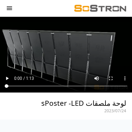
menu
لوحة ملصقات sPoster -LED
24‏/07‏/2023