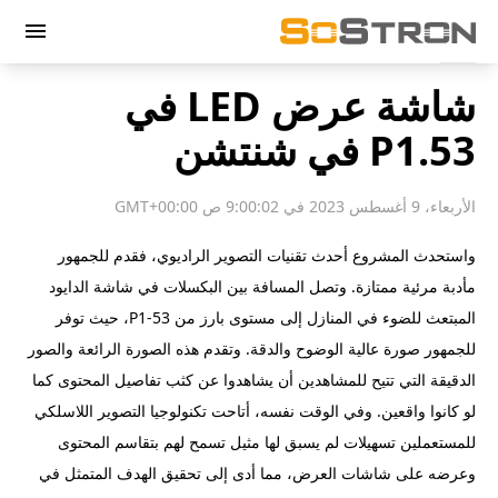
menu
شاشة عرض LED في
P1.53 في شنتشن
الأربعاء، 9 أغسطس 2023 في 9:00:02 ص GMT+00:00
واستحدث المشروع أحدث تقنيات التصوير الراديوي، فقدم للجمهور
مأدبة مرئية ممتازة. وتصل المسافة بين البكسلات في شاشة الدايود
المبتعث للضوء في المنازل إلى مستوى بارز من P1-53، حيث توفر
للجمهور صورة عالية الوضوح والدقة. وتقدم هذه الصورة الرائعة والصور
الدقيقة التي تتيح للمشاهدين أن يشاهدوا عن كثب تفاصيل المحتوى كما
لو كانوا واقعين. وفي الوقت نفسه، أتاحت تكنولوجيا التصوير اللاسلكي
للمستعملين تسهيلات لم يسبق لها مثيل تسمح لهم بتقاسم المحتوى
وعرضه على شاشات العرض، مما أدى إلى تحقيق الهدف المتمثل في